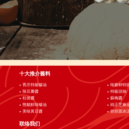
十大推介酱料
舊庄特級蠔油
味极鲜特
辣豆瓣醬
特級頭抽
柱侯醬
蘇梅醬
熊貓鮮味蠔油
純正芝麻
美味黃豆醬
担担面浓
联络我们