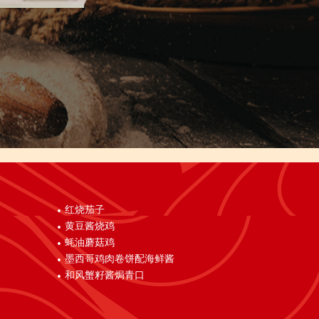
红烧茄子
黄豆酱烧鸡
蚝油蘑菇鸡
墨西哥鸡肉卷饼配海鲜酱
和风蟹籽酱焗青口