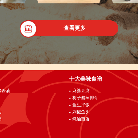
查看更多
十大美味食谱
级酱油
麻婆豆腐
梅子酱蒸排骨
鱼生拌饭
油
剁椒鱼头
汤
蚝油煎蛋