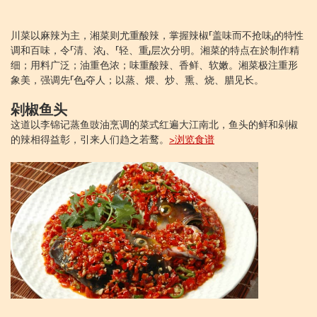
川菜以麻辣为主，湘菜则尤重酸辣，掌握辣椒「盖味而不抢味」的特性
调和百味，令「清、浓」、「轻、重」层次分明。湘菜的特点在於制作精
细；用料广泛；油重色浓；味重酸辣、香鲜、软嫩。湘菜极注重形
象美，强调先「色」夺人；以蒸、煨、炒、熏、烧、腊见长。
剁椒鱼头
这道以李锦记蒸鱼豉油烹调的菜式红遍大江南北，鱼头的鲜和剁椒
的辣相得益彰，引来人们趋之若鹜。
>浏览食谱