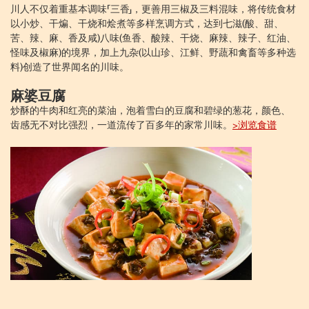
川人不仅着重基本调味「三香」，更善用三椒及三料混味，将传统食材
以小炒、干煸、干烧和烩煮等多样烹调方式，达到七滋(酸、甜、
苦、辣、麻、香及咸)八味(鱼香、酸辣、干烧、麻辣、辣子、红油、
怪味及椒麻)的境界，加上九杂(以山珍、江鲜、野蔬和禽畜等多种选
料)创造了世界闻名的川味。
麻婆豆腐
炒酥的牛肉和红亮的菜油，泡着雪白的豆腐和碧绿的葱花，颜色、
齿感无不对比强烈，一道流传了百多年的家常川味。
>浏览食谱