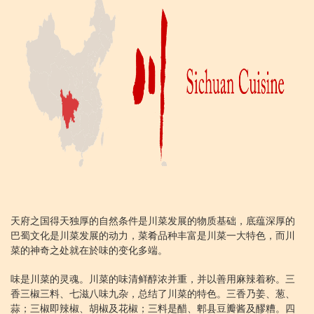
天府之国得天独厚的自然条件是川菜发展的物质基础，底蕴深厚的
巴蜀文化是川菜发展的动力，菜肴品种丰富是川菜一大特色，而川
菜的神奇之处就在於味的变化多端。
味是川菜的灵魂。川菜的味清鲜醇浓并重，并以善用麻辣着称。三
香三椒三料、七滋八味九杂，总结了川菜的特色。三香乃姜、葱、
蒜；三椒即辣椒、胡椒及花椒；三料是醋、郫县豆瓣酱及醪糟。四