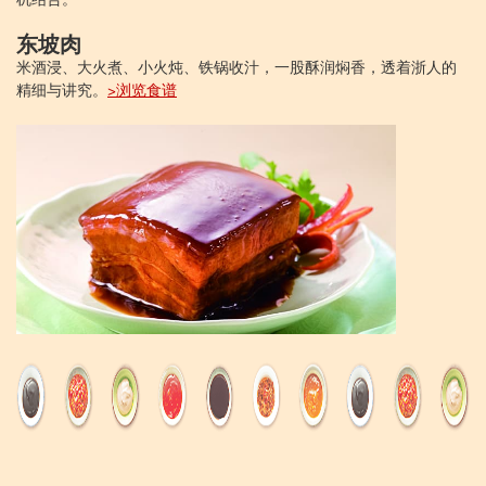
机结合。
东坡肉
米酒浸、大火煮、小火炖、铁锅收汁，一股酥润焖香，透着浙人的
精细与讲究。
>浏览食谱