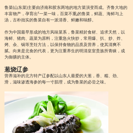
鲁菜(山东菜)主要由济南和胶东两地的地方菜演变而成。齐鲁大地的
丰富物产，孕育出「一菜一味，百菜不重」的鲁菜，鲜蔬、海鲜与上
汤，古朴拙实的鲁菜自有一派清香、鲜嫩和味醇。
作为中国最早形成的地方风味菜系，鲁菜精於食材、追求天然，以
海鲜、猪肉、蔬菜为原料，注重急火快炒，常用爆、扒、炒、炸、
烤、汆、锅等烹饪方法，以保持食物的品质及营养，使其清爽不
腻。向来是北食的代表，更为注重养生的明清皇室贵族所青睐，成
为御膳的主体。
葱烧辽参
营养滋补的北方特产辽参配以山东人最爱的大葱，香、糯、劲、
滑，滋味渗透海参的每一寸肌理，成为鲁菜的必尝之味。