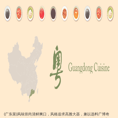
(广东菜)风味崇尚清鲜爽口，风格追求高雅大器，兼以选料广博奇