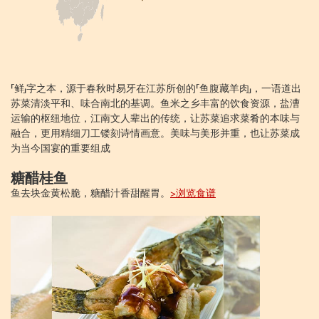
「鲜」字之本，源于春秋时易牙在江苏所创的「鱼腹藏羊肉」，一语道出
苏菜清淡平和、味合南北的基调。鱼米之乡丰富的饮食资源，盐漕
运输的枢纽地位，江南文人辈出的传统，让苏菜追求菜肴的本味与
融合，更用精细刀工镂刻诗情画意。美味与美形并重，也让苏菜成
为当今国宴的重要组成
糖醋桂鱼
鱼去块金黄松脆，糖醋汁香甜醒胃。
>浏览食谱