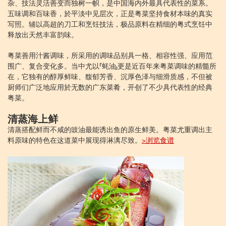
杂、技法灵活善变而独树一帜，是中国海内外最具代表性的菜系。
五味调和百味香，於平淡中见层次，正是粤菜坚持食材本味的真实
写照。辅以高超的刀工和烹饪技法，极品原料在精细的粤式烹饪中
释放出天然丰富韵味。
粤菜善用汁酱调味，所采用的调味品别具一格、相容性强、应用范
围广、复合变化多。当中尤以「蚝油」更是近百年来粤菜调味的精髓所
在，它独有的醇厚鲜味、馥郁芳香、沉厚色泽与细滑质感，不但被
厨师们广泛地应用於无数的广东菜肴，开创了不少具代表性的经典
粤菜。
清蒸海上鲜
清蒸搭配鲜而不咸的豉油最能诱出鱼的原生鲜美。粤菜尤重调出主
料原味的特色在这道菜中展现得淋漓尽致。
>浏览食谱