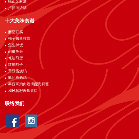
純正芝麻油
担担面浓汤
十大美味食谱
麻婆豆腐
梅子酱蒸排骨
鱼生拌饭
剁椒鱼头
蚝油煎蛋
红烧茄子
黄豆酱烧鸡
蚝油蘑菇鸡
墨西哥鸡肉卷饼配海鲜酱
和风蟹籽酱焗青口
联络我们