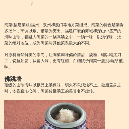
闽菜(福建菜)由福州、泉州和厦门等地方菜组成。闽菜的特色是菜肴
多汤汁，烹调以煨、糟最为突出。福建广袤的海域和深山中盛产的
海味山珍，都融入闽菜的一锅高汤之中，一汤十味、以汤保味，汤
菜的绝对地位，成为闽菜与其他菜系最大的不同。
对原料自然鲜美的崇尚，让闽菜调味偏於清甜、淡雅，辅以精湛刀
工，切丝如发，从容入味，更有红糟、白糟赋予闽菜一股别样的「糟」
味。
佛跳墙
顶级的山珍海味以极品上汤保味，明火不息煨炖不止。微启盖身之
时，浓香直沁心脾，闽菜传世汤王的美誉名不虚传。