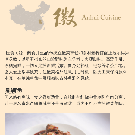
「医食同源，药食并重」的传统在徽菜烹饪和食材选择搭配上展示得淋
漓尽致，以星罗棋布的山珍野味为主佐料，火腿助味、高汤作引、
冰糖提鲜，一切立足於新鲜活嫩。而身处祁红、屯绿等名茶产地，
徽人爱上常年饮茶，让徽菜格外注意用油时机，以火工来保持原料
本真，在单炖单熬中展现徽味古朴典雅的风貌。
臭鳜鱼
闻来略有臭味，食之香鲜透骨，在腌制与红烧中骨刺和鱼肉分离，
让一尾名贵水产鳜鱼咸中还带有鲜甜，成为不可不尝的徽菜美味。