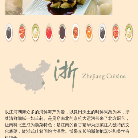
以江河湖海众多的河鲜海产为源，以良田沃土的时鲜果蔬为本，浙
菜清鲜细腻一如茉莉。是贯穿南北的京杭大运河带来了北方厨艺，
让南料北烹成为浙菜特色；是江南的自古繁华为浙菜注入独特的文
化底蕴，於浙式佳肴间饱含深意。博采众长的浙菜把烹饪和美学有