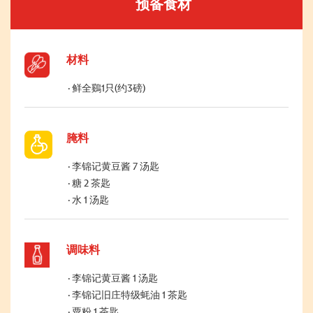
预备食材
材料
鲜全鷄1只(约3磅)
腌料
李锦记黄豆酱 7 汤匙
糖 2 茶匙
水 1 汤匙
调味料
李锦记黄豆酱 1 汤匙
李锦记旧庄特级蚝油 1 茶匙
粟粉 1 茶匙