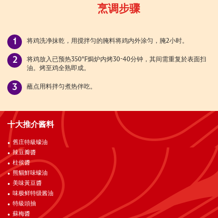
烹调步骤
将鸡洗净抹乾，用搅拌匀的腌料将鸡内外涂匀，腌2小时。
将鸡放入已预热350°F焗炉内烤30-40分钟，其间需重复於表面扫
油。烤至鸡全熟即成。
蘸点用料拌匀煮热伴吃。
十大推介酱料
舊庄特級蠔油
辣豆瓣醬
柱侯醬
熊貓鮮味蠔油
美味黃豆醬
味极鲜特级酱油
特級頭抽
蘇梅醬