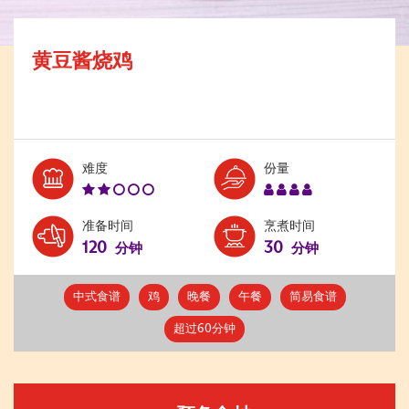
黄豆酱烧鸡
Level:
Serves:
难度
份量
2
4
准备时间
烹煮时间
120
30
分钟
分钟
中式食谱
鸡
晚餐
午餐
简易食谱
超过60分钟