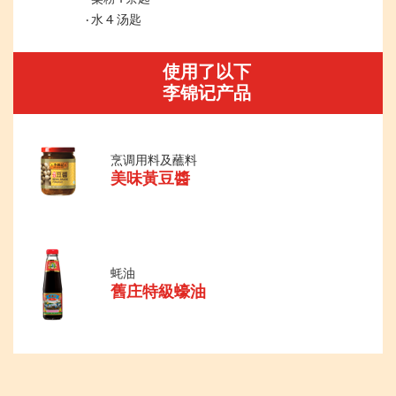
水 4 汤匙
使用了以下
李锦记产品
烹调用料及蘸料
美味黃豆醬
蚝油
舊庄特級蠔油