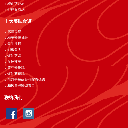
純正芝麻油
担担面浓汤
十大美味食谱
麻婆豆腐
梅子酱蒸排骨
鱼生拌饭
剁椒鱼头
蚝油煎蛋
红烧茄子
黄豆酱烧鸡
蚝油蘑菇鸡
墨西哥鸡肉卷饼配海鲜酱
和风蟹籽酱焗青口
联络我们