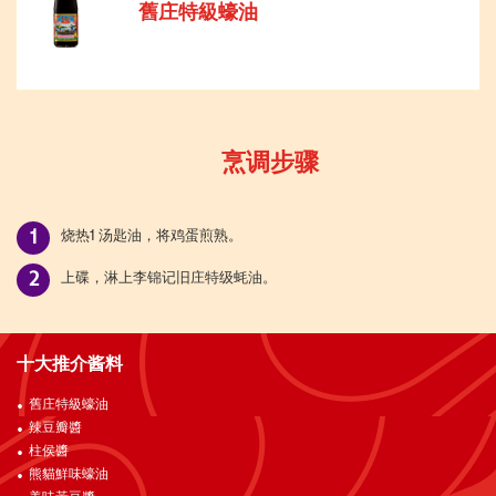
舊庄特級蠔油
烹调步骤
烧热1 汤匙油，将鸡蛋煎熟。
上碟，淋上李锦记旧庄特级蚝油。
十大推介酱料
舊庄特級蠔油
辣豆瓣醬
柱侯醬
熊貓鮮味蠔油