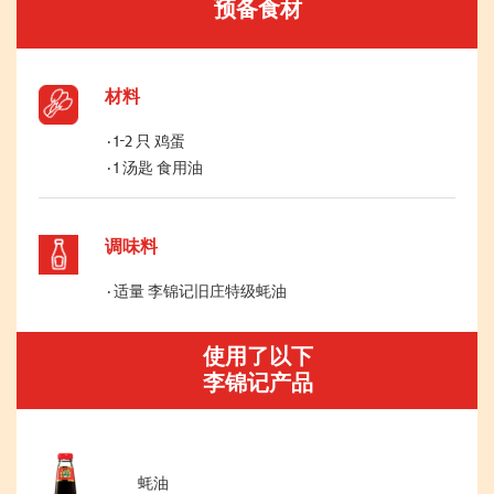
预备食材
材料
1-2 只 鸡蛋
1 汤匙 食用油
调味料
适量 李锦记旧庄特级蚝油
使用了以下
李锦记产品
蚝油