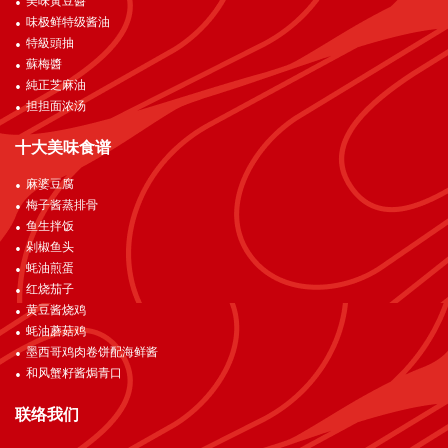
美味黃豆醬
味极鲜特级酱油
特級頭抽
蘇梅醬
純正芝麻油
担担面浓汤
十大美味食谱
麻婆豆腐
梅子酱蒸排骨
鱼生拌饭
剁椒鱼头
蚝油煎蛋
红烧茄子
黄豆酱烧鸡
蚝油蘑菇鸡
墨西哥鸡肉卷饼配海鲜酱
和风蟹籽酱焗青口
联络我们