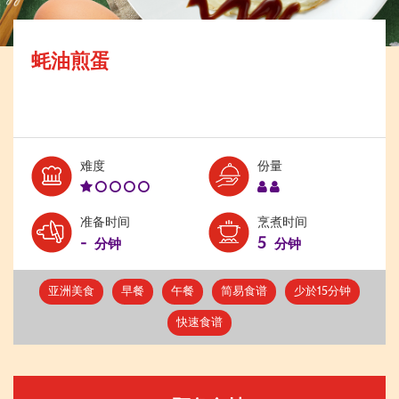
蚝油煎蛋
Level:
Serves:
难度
份量
1
2
准备时间
烹煮时间
-
5
分钟
分钟
亚洲美食
早餐
午餐
简易食谱
少於15分钟
快速食谱