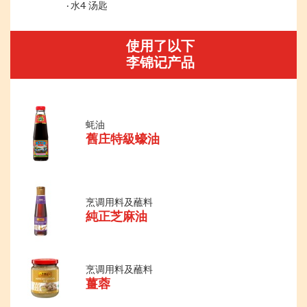
水4 汤匙
使用了以下
李锦记产品
蚝油
舊庄特級蠔油
烹调用料及蘸料
純正芝麻油
烹调用料及蘸料
薑蓉