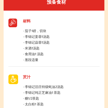
预备食材
材料
茄子1磅，切块
李锦记姜蓉1汤匙
李锦记蒜蓉1汤匙
米酒1汤匙
食用油1 汤匙
葱段适量
芡汁
李锦记旧庄特级蚝油2汤匙
李锦记纯正芝麻油1 茶匙
糖1/2茶匙
太白粉1 茶匙