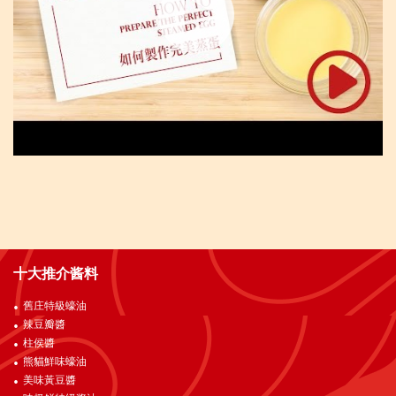
十大推介酱料
舊庄特級蠔油
辣豆瓣醬
柱侯醬
熊貓鮮味蠔油
美味黃豆醬