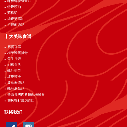
味极鲜特级酱油
特級頭抽
蘇梅醬
純正芝麻油
担担面浓汤
十大美味食谱
麻婆豆腐
梅子酱蒸排骨
鱼生拌饭
剁椒鱼头
蚝油煎蛋
红烧茄子
黄豆酱烧鸡
蚝油蘑菇鸡
墨西哥鸡肉卷饼配海鲜酱
和风蟹籽酱焗青口
联络我们